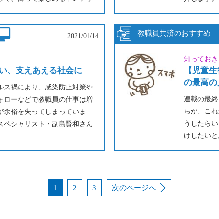
う～♪
子ども向け
たりしても素敵ですよ！
が、大人向
思い思いの
2021/01/14
知っておき
い、支えあえる社会に
【児童生
の最高の
ルス禍により、感染防止対策や
連載の最終
ォローなどで教職員の仕事は増
ちが、これ
が余裕を失ってしまっていま
うしたらい
スペシャリスト・副島賢和さん
けしたいと
長・岡島真砂樹が、こうした状
ネットの中
いていくためにはどうすればよ
っていきま
すれば、自
「ネットが
1
2
3
次のページへ
幸せな人生
とはありま