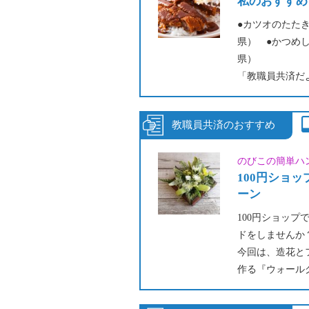
私のおすすめ
●カツオのたた
県） ●かつめ
県）
「教職員共済だ
皆さんから寄せ
ック！
のびこの簡単ハ
100円ショ
ーン
100円ショッ
ドをしませんか
今回は、造花と
作る『ウォール
寝かせたままテ
り、フォトフレ