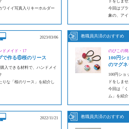
？
ドをしませ
カワイイ写真入りキーホルダー
今回はブラ
象の、アイ
ト、推しのアイドル写真、キャ
介します。
ケージを切り抜いたものなど、
ってみてくださいね！
コーヒーを
2023/03/06
ものは、私的使用の範疇で楽し
下の段にド
ンドメイド・17
のびこの簡
ィルターな
ップで作る⑥桜のリース
100円
また、イン
のマグネ
プで購入できる材料で、ハンドメイ
100円シ
？
ドをしませ
たりな「桜のリース」を紹介し
今回は「く
ム」を紹介
100円シ
作りますが、お好きなお花を組
キット付』
てもＯＫです。
2022/11/21
ったら、紫陽花で作ってみても
お気に入り