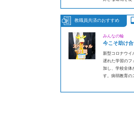
アを作りましょ
木箱に色を塗っ
みんなの輪
今こそ助け合
新型コロナウイ
遅れた学習のフ
加し、学校全体
す。病弱教育の
と、当生協理事
況の中を生き抜
いか考えます。