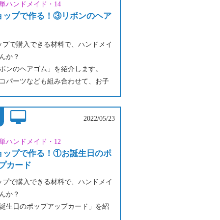
単ハンドメイド・14
はもちろん、お子さまの赤ちゃんの
ショップで作る！③リボンのヘア
、思い出のある古着のリメイクに
すれば親子やお友達のとお揃いも楽
ョップで購入できる材料で、ハンドメイ
んか？
ボンのヘアゴム」を紹介します。
コパーツなども組み合わせて、お子
さんとお気に入りのヘアゴムを作り
2022/05/23
単ハンドメイド・12
ショップで作る！①お誕生日のポ
プカード
ョップで購入できる材料で、ハンドメイ
んか？
誕生日のポップアップカード」を紹