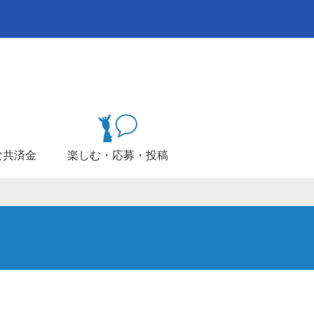
な共済金
楽しむ・応募・投稿
員共済とは
員になるには
スクロージャー
ージキャラクター「あむりん」
フイベントから選ぶ
共済・自然災害共済
車共済
共済
共済（車両保険）
医療共済）
キュースリー（交通災害共済）
終身共済（月払型）
あるご質問
・事業所一覧
の場合
の場合
の場合
の場合
と診断された場合
事故の場合
雪害の場合
の場合
の場合
道
川
国（香川・徳島）
島
一年生
のてびき
員共済だよりオンライン
変更届のご請求について
員共済メールマガジン利用規約
個人情報の取扱いについて
会的勢力への対応基本方針
る対応方針
ク
ンライン広告によるリマーケティングについて
職員共済とは
ンガで読む教職員共済
要
紙プレゼント
要
災共済の補償内容
然災害共済の補償内容
契約条件等
契約例
要
約タイプと補償内容
級・割引制度
約条件
ードサービス
契約例
要
金の積立方法
金の受取方法
契約例
職員共済全般について
合共済について
災共済・自然災害共済について
ガード（団体生命共済・医療共済）について
動車共済について
スリー（交通災害共済）について
金共済について
・終身共済について
定個人情報の取扱いについて
定個人情報保護公表基準
紙プレゼント