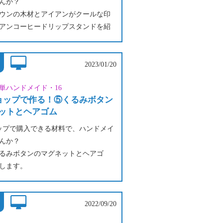
んか？
ウンの木材とアイアンがクールな印
アンコーヒードリップスタンドを紹
淹れない時はスタンドを逆にして、
2023/01/20
リッパーや分解した台、コーヒーフ
単ハンドメイド・16
どを収納！
ショップで作る！⑤くるみボタン
テリアとして飾っても素敵です。
ットとヘアゴム
ョップで購入できる材料で、ハンドメイ
んか？
るみボタンのマグネットとヘアゴ
します。
ョップで売っている『くるみボタン製作
で簡単に作ることができます。
2022/09/20
の布やハギレを使って自分だけのア