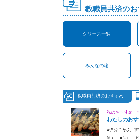
教職員共済のお
シリーズ一覧
みんなの輪
私のおすすめ！
わたしのおす
●追分羊かん（
道） ●シロエ