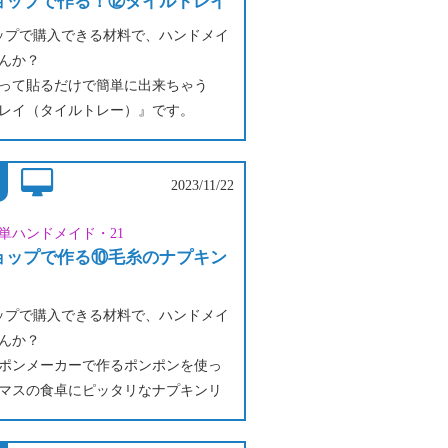
ショップで作る！⑫タイルトレイ
ョップで購入できる材料で、ハンドメイ
んか？
って貼るだけで簡単に出来ちゃう
レイ（タイルトレー）』です。
木目タイルシールを合わせて、男前
するのもよし！
白いタイルシートを組み合わせて、
2023/11/22
サントリーニ島を思わせる爽やかな
単ハンドメイド・21
るもよし！
ショップで作る⑩毛糸のナプキン
ルには色々な種類があるので、お好
わせでどうぞ。
水・時計やアクセサリー・鍵などの
ョップで購入できる材料で、ハンドメイ
たり、リードディフューザーを置い
んか？
アにしてもオシャレです。
ポンメーカーで作るポンポンを使っ
マスの食卓にピッタリなナプキンリ
テンタッセルを作ります。