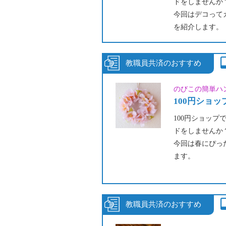
ドをしませんか
今回はデコって
を紹介します。
お子さまやペッ
ラクターのパッ
お好きな物で作
（著作権のある
のびこの簡単ハ
みましょう！）
100円ショ
100円ショッ
ドをしませんか
今回は春にぴっ
ます。
桜の造花のみで
み合わせたりし
梅雨の季節にな
素敵ですよ♪