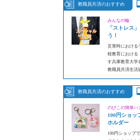
りと色々楽しめ
みんなの輪
「ストレス」
う！
災害時における
校教育における
す兵庫教育大学
教職員共済生活
が、子どもたち
との向き合い方
のびこの簡単ハ
100円ショ
ホルダー
100円ショッ