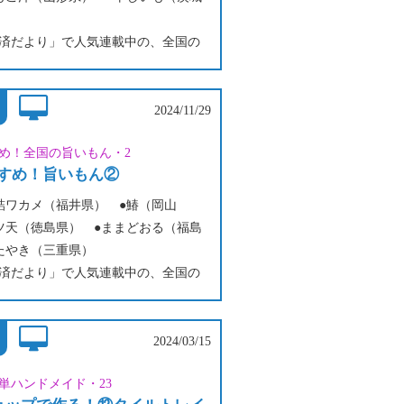
済だより」で人気連載中の、全国の
寄せられた「旨いもん」をプレイバ
2024/11/29
め！全国の旨いもん・2
すめ！旨いもん②
詰ワカメ（福井県） ●鰆（岡山
ツ天（徳島県） ●ままどおる（福島
たやき（三重県）
済だより」で人気連載中の、全国の
寄せられた「旨いもん」をプレイバ
2024/03/15
単ハンドメイド・23