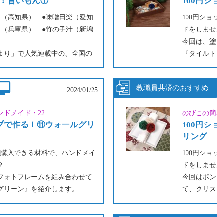
！旨いもん①
100円
き（高知県） ●味噌田楽（愛知
100円シ
し（兵庫県） ●竹の子汁（新潟
ドをしませ
今回は、塗
より」で人気連載中の、全国の
『タイルト
られた「旨いもん」をプレイバ
茶系の色と
なトレイに
青系の色と
2024/01/25
ギリシャの
ンドメイド・22
のびこの簡
トレイにす
ップで作る！⑪ウォールグリ
100円
タイルシー
リング
きな組み合
完成品は香
プで購入できる材料で、ハンドメイ
100円シ
置き場にし
？
ドをしませ
てインテリ
フォトフレームを組み合わせて
今回はポン
グリーン』を紹介します。
て、クリス
ーブルに飾ったり、壁に飾った
ングやカー
ームの後ろのスタンドで立てた