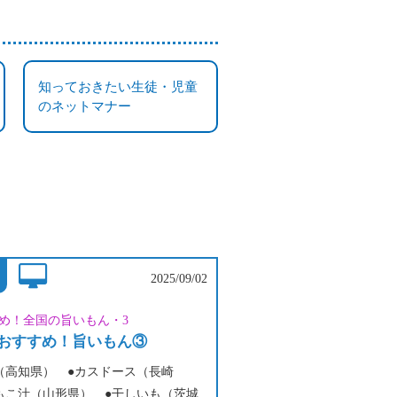
知っておきたい生徒・児童
のネットマナー
2025/09/02
め！全国の旨いもん・3
おすすめ！旨いもん③
（高知県） ●カスドース（長崎
もこ汁（山形県） ●干しいも（茨城