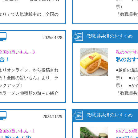
県）
より」で人気連載中の、全国の
「教職員共
られた「旨いもん」をプレイバ
皆さんから
ック！
2025/01/28
全国の旨いもん・3
私のおすす
合！
私のおす
よりオンライン」から投稿され
●越前の瓶
め！全国の旨いもん』より、ラ
県） ●カ
ックアップ！
県） ●か
地ラーメン40種類の熱～い紹介
「教職員共
ださい！
皆さんから
ック！
2024/11/29
全国の旨いもん・1
のびこの簡