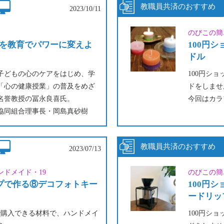
ますよ！
2023/10/11
のびこの簡
を教育でパワーに変えよ
100円
ドル
子どもの心のケアをはじめ、学
100円シ
「心の健康授業」の普及をめざ
ドをしませ
名誉教授の冨永良喜氏。
今回はカラ
協同組合理事長・岡島真砂樹
や教職員の心の健康、ストレス
オレンジと
についてお話を伺いました。
ク・白でグ
ままの色で
2023/07/13
好きな色を
ンドメイド・19
のびこの簡
ップで作る⑧デコフォトキー
100円
ードリッ
プで購入できる材料で、ハンドメイ
100円シ