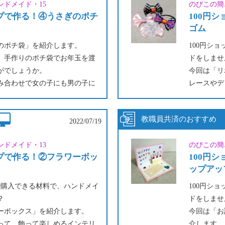
ンドメイド・15
のびこの簡
イテム作り
ップで作る！④うさぎのポチ
100円
頃の服など
ゴム
も！
ヘアゴムに
のポチ袋」を紹介します。
100円シ
しめます。
月、手作りのポチ袋でお年玉を渡
ドをしませ
がでしょうか。
今回は「リ
み合わせで女の子にも男の子に
レースやデ
色違いにするのも素敵ですね。
さん、お孫
ましょう！
2022/07/19
ンドメイド・13
のびこの簡
ップで作る！②フラワーボッ
100円
ップアッ
プで購入できる材料で、ハンドメイ
100円シ
？
ドをしませ
ーボックス」を紹介します。
今回は「お
って、飾って楽しめるインテリ
介します。