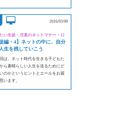
にカラフルな感じで作っています
けにシックに作ってもステキです♪
カードを作ってみてくださいね(*^^*)
2016/03/09
たい生徒・児童のネットマナー・12
徒編・4】ネットの中に、自分
人生を残していこう
回は、ネット時代を生きる子どもた
から素晴らしい人生を送るためにど
いのかというヒントとエールをお届
思います。
には、自分の人生がありのままに残
す。それを楽しくて充実したものに
然とチャンスが広がっていくはず。
あってよかった」誰もがそう思い、
を送れたら、こんなに素晴らしいこ
せん。