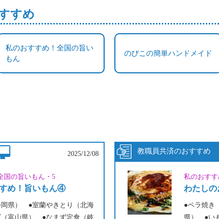
すすめ
私のおすすめ！全国の旨い
のびこの簡単ハンドメイド
もん
2025/12/08
全国の旨いもん・5
私のおすす
すめ！旨いもん④
わたしの
静岡県） ●室蘭やきとり（北海
●ペラ焼き
ビ（富山県） ●なまず定食（岐
県） ●い