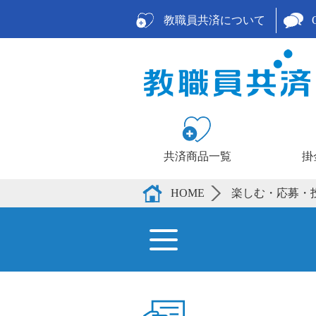
教職員共済について
共済商品一覧
掛
ご検討中の方向け H
ご加入済の方向け H
教職員共済について
共済商品一覧
掛金お見積り
資料請求・お問い合
こんな時こんな共済
全国のイベント情報
各種ガイドブック
楽しむ・応募・投稿
各種お手続き
メールマガジン
マイページ
教職員共済について
気になる共済の内容がこちらからご確認いただけます
各共済の掛金お見積りはこちらから
資料請求・お問い合わせはこちらか
どんな時にどんな共済金が出るのか、こちらからご確認いただけます
全国のイベント情報
各種ガイドブック
教職員が知って役立つ情報や、WEBで読める「教職員共済だより」でほっと一息入れませんか！
各種お手続き
HOME
楽しむ・応募・