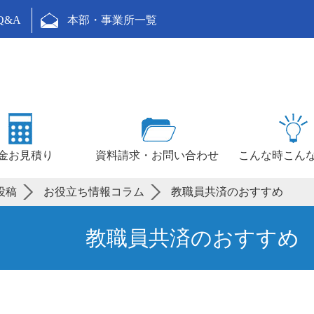
Q&A
本部・事業所一覧
金お見積り
資料請求・お問い合わせ
こんな時こん
OME
OME
わせ
金
教職員共済について
組織について
あゆみ
社会貢献活動
採用情報
共済商品一覧
総合共済
トリプルガード（団体生命共済・医療共済）
レスキュースリー（交通災害共済）
新・終身共済
ご加入者の声
火災共済・自然災害共済
自動車共済
年金共済
新・終身共済（一時払型）
資料請求
お問い合わせフォーム
こんな時こんな共済金
休業の場合
通院の場合
自宅治療の場合
手術の場合
先進医療を受けた場合
火災等の場合
地震等の場合
遭難などの場合
イベント情報一覧
秋田
宮城
東京
長野
石川
京滋（京都・滋賀）
大阪
鳥取
島根
山口
愛媛
福岡
長崎
宮崎
本部
ほっとナビ
子育て応援ガイド
お役立ち情報コラム
ご加入者の声募集
共済金のご請求について
メールマガジン
メールマガジン登録フォーム
個人情報保護宣言
勧誘方針
苦情対応方針
サイトポリシー
サイトマップ
社会貢献活動
寄付等
概要
保障内容
教職員賠償について
概要
団体生命共済について
医療共済について
概要
補償内容
契約のタイプ
概要
月払型について
一時払型について
総合共済
火災共済・自然災害共済
トリプルガード（団体生命共済・医療共済）
自動車共済
レスキュースリー（交通災害共済）
個人情報保護宣言
個人情報保護公表基準
教職
組合
ディ
定款
イメ
ライ
火災
自動
年金
車両
トリプルガード（団体生命共済・
レス
新・
よく
本部
死亡
入院
障害
介護
ガン
賠償
風水
盗難
退職
北海
山形
埼玉
神奈
静岡
福井
奈良
兵庫
岡山
広島
東四
高知
佐賀
大分
鹿児
共済
共済
教職
各種
教職
特定
反社
カスタマー・ハラスメントに対す
リン
当サイトのオ
教
マ
概
壁
概
火
自
ご
ご
概
契
等
契
ロ
ご
概
年
年
ご
教
総
火
トリプル
自
レスキュー
年
新
特
特
ら
壁
投稿
お役立ち情報コラム
教職員共済のおすすめ
教職員共済のおすすめ