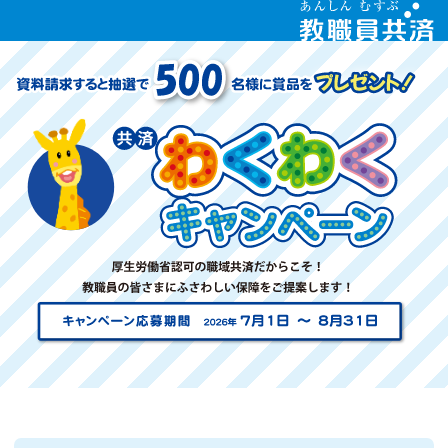
メインコンテンツへスキップ
教
職
員
共
済
共
済
わ
く
わ
く
キ
ャ
ン
ペ
ー
ン