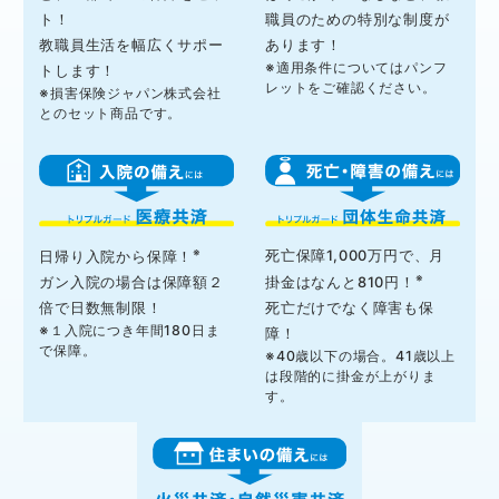
ト！
職員のための特別な制度が
教職員生活を幅広くサポー
あります！
※適用条件についてはパンフ
トします！
レットをご確認ください。
※損害保険ジャパン株式会社
とのセット商品です。
※
死亡保障1,000万円で、月
日帰り入院から保障！
※
ガン入院の場合は保障額２
掛金はなんと810円！
倍で日数無制限！
死亡だけでなく障害も保
※１入院につき年間180日ま
障！
で保障。
※40歳以下の場合。41歳以上
は段階的に掛金が上がりま
す。