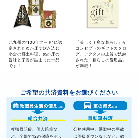
北九州の“100年フード”に認
「美しく丁寧な暮らし」が
定されたぬか床で炊き込む
コンセプトのギフトカタロ
小倉の郷土料理。ぬか床の
グ。アクタスの上質で洗練
旨味と栄養が詰まった一品
された「暮らしの愛用品」
です！
が満載！
ご希望の共済資料をお選びください
教職員賠償、個人賠償な
公務使用中、通勤中の事故
ど、全部で12の保障をセッ
は等級ダウンなしなど、教