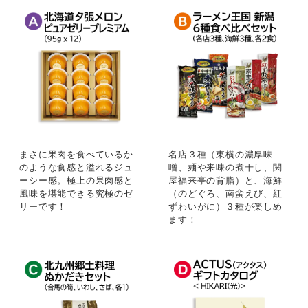
まさに果肉を食べているか
名店３種（東横の濃厚味
のような食感と溢れるジュ
噌、麺や来味の煮干し、関
ーシー感。極上の果肉感と
屋福来亭の背脂）と、海鮮
風味を堪能できる究極のゼ
（のどぐろ、南蛮えび、紅
リーです！
ずわいがに）３種が楽しめ
ます！